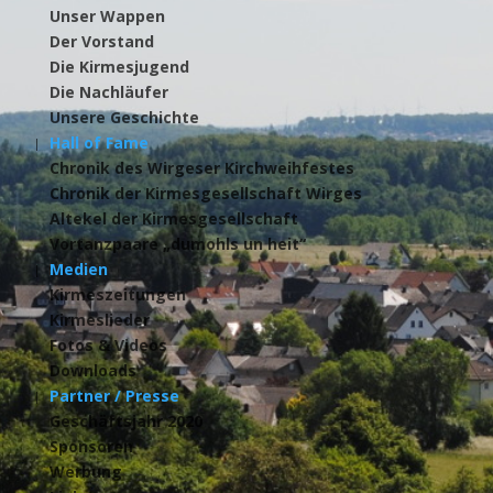
Unser Wappen
Der Vorstand
Die Kirmesjugend
Die Nachläufer
Unsere Geschichte
Hall of Fame
Chronik des Wirgeser Kirchweihfestes
Chronik der Kirmesgesellschaft Wirges
Altekel der Kirmesgesellschaft
Vortanzpaare „dumohls un heit“
Medien
Kirmeszeitungen
Kirmeslieder
Fotos & Videos
Downloads
Partner / Presse
Geschäftsjahr 2020
Sponsoren
Werbung